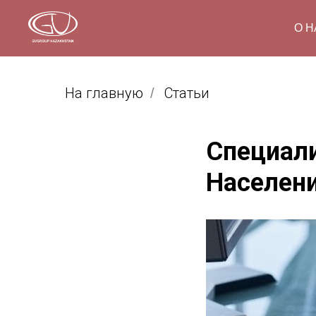
О Н
На главную
Статьи
/
Cпециал
Населен