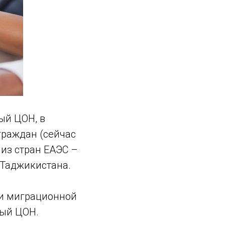
ый ЦОН, в
граждан (сейчас
из стран ЕАЭС –
и Таджикистана.
ии миграционной
ный ЦОН.