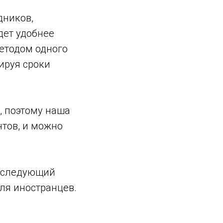
дников,
дет удобнее
методом одного
ируя сроки
, поэтому наша
нтов, и можно
а следующий
для иностранцев.